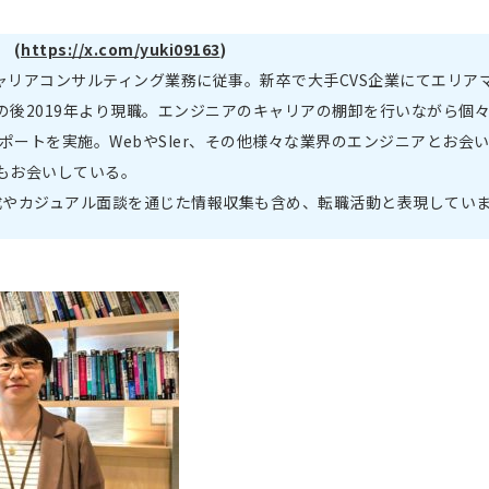
 (
https://x.com/yuki09163
)
ャリアコンサルティング業務に従事。新卒で大手CVS企業にてエリア
の後2019年より現職。エンジニアのキャリアの棚卸を行いながら個
サポートを実施。WebやSIer、その他様々な業界のエンジニアとお会
もお会いしている。
成やカジュアル面談を通じた情報収集も含め、転職活動と表現してい