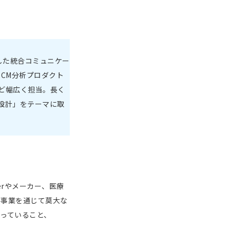
した統合コミュニケー
CM分析プロダクト
ど幅広く担当。長く
設計」をテーマに取
rやメーカー、医療
で事業を通じて莫大な
まっていること、