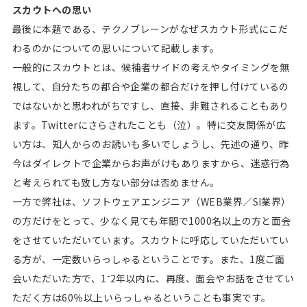
スカウトへの思い
最後に本題である、テクノブレーンがなぜスカウト形式にこだ
わるのかについての思いについて記載します。
一般的にスカウトとは、候補者サイドの考えやタイミングを無
視して、自分たちの都合や企業の都合だけを押し付けているの
ではないかと思われがちですし、直接、非難されることもあり
ます。Twitterにさらされたことも（泣）。特に交友関係が広
い方は、知人からのお誘いも多いでしょうし、先述の通り、昨
今はダイレクトで企業からお声がけもありますから、迷惑行為
と考えられても致し方ない部分は否めません。
一方で弊社は、ソフトウェアエンジニア（WEB業界／SI業界）
の方だけをとって、少なく見ても年間で1000名以上の方と面会
をさせていただいています。スカウトに呼応していただいてい
る方が、一定数いらっしゃるということです。また、1度ご面
会いただいた方で、1⁻2年以内に、再度、面会やお話をさせてい
ただく方は60％以上いらっしゃるということも事実です。